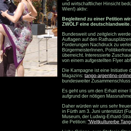
und wirtschaftlicher Hinsicht be
Wien!) aktiv:
Begleitend zu einer Petition w
ZWÖLF eine deutschlandweite 
Bundesweit und zeitgleich werden
Auflagen auf den Rathausplätze
Forderungen Nachdruck zu verle
BürgermeisterInnen, PolitikerIn
überreicht. Interessierte Zusch
von einem aufgestellten Flyer abf
Die Kampagne ist eine Initiative d
Magazins:
tango-argentino-onlin
bundesweiter Zusammenschluss v
Es geht uns um den Erhalt einer 
aufgrund der nötigen Massnahmen
Daher würden wir uns sehr freue
in Fürth am 3. Juni unterstützt
Museum, der Ludwig-Erhard-Str
die Petition:
”Weltkulturerbe Tang