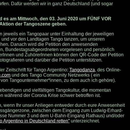
dürfen. Dafür werden wir in ganz Deutschland (und sogar
ird es am Mittwoch, den 03. Juni 2020 um FÜNF VOR
Aktion der Tangoszene geben.
 jeweils ein Tangopaar unter Einhaltung der jeweiligen
n und vor den Landtagen Tango tanzen, um unseren
ihen. Danach wird die Petition den anwesenden
nen, Bundestagsabgeordneten vorgelesen und persönlich
auerInnen und ZuhörerInnen können den QR-Code der Petition
otografieren und darüber die Petition unterstützen.
er Zeitschrift für Tango Argentino:
Tangodanza
, des Online-
e.com
und des Tango Community Netzwerks ( ein
on Tangounternehmer*innen, zu dem auch ich gehöre).
lebendigen und vielfältigen Tangokultur, die momentan
 während der Corona Krise schwer betroffen ist.
n, wenn Ihr unser Anliegen entweder durch eure Anwesenheit
 (Fussgängerzone, zwischen dem Eingang zum Ludwig-Erhard-
asse Nummer 3 und dem U-Bahn-Eingang Rathaus) und/oder
o Argentino in Deutschland retten”
unterzeichnet.